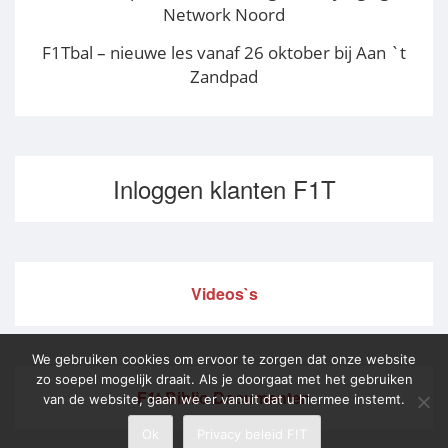
Network Noord
F1Tbal – nieuwe les vanaf 26 oktober bij Aan `t
Zandpad
Inloggen klanten F1T
Videos`s
We gebruiken cookies om ervoor te zorgen dat onze website
zo soepel mogelijk draait. Als je doorgaat met het gebruiken
F1t Biblio Documenten
van de website, gaan we er vanuit dat u hiermee instemt.
Ok
Privacy beleid F!T