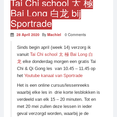
Tai Chi school 太 極
Bai Long 白龙 bij
Sportrade
28 April 2020
By
Machiel
0 Comments
Sinds begin april (week 14) verzorg ik
Tai Chi school 太 極 Bai Long 白
vanuit
龙
elke donderdag morgen een gratis Tai
Chi & Qi Gong les van 10.45 – 11.45 op
het
Youtube kanaal van Sportrade
Het is een online cursus/lessenreeks
waarbij elke les in drie korte lesblokken is
verdeeld van elk 15 – 20 minuten. Tot en
met 20 mei zullen deze lessen in ieder
geval verzorgd worden, waarbij je de