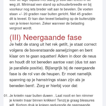
weg zit. Minimaal een stand op schouderbreedte en bij
voorkeur nog iets breder valt aan te bevelen. De voeten
staan +/- 20 graden naar buiten gericht. Niet 45 graden
dit is teveel. Er kan dan teveel belasting op de buitenzijde
van je knieen komen. Zeker wanneer de belasting
vergroot wordt.
(III) Neergaande fase
Je hebt de stang uit het rek getilt, je staat correct
volgens de bovenstaande aanwijzingen en bent
klaar om te gaan squatten! Adem in door de neus
en houdt dit tot beneden aantoe vast (dus tot aan
je parallele positie). Bijlangrijk bij de neergaande
fase is de rol van de heupen. Er moet namelijk
spanning op je hamstrings staan zijn als je
beneden bent!. Zorg er hierbij voor dat:
Je knieën naar buiten duwen . Laat nooit en ten nimmer
je knieën tnaar binnen knikken! Tenzij je graag blessures
wilt. Kortom druk je knieen gedurende de neergaande