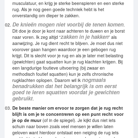
musculatuur, en krijg je sterke beenspieren en een sterke
rug. Als je nog geen goede techniek hebt is het
onverstandig om dieper te zakken.
De knieën mogen niet voorbij de tenen komen
.
Dit doe je door je kont naar achteren te duwen en je borst
zakken in je hakken
naar voren. Ik zeg altijd “
” als
aanwijzing. Je rug dient recht te blijven. Je moet dus niet
voorover gaan hangen waardoor je een gebogen rug
krijgt. Dit is slecht voor je rug en als je later met belasting
(gewichten) gaat squatten kun je rug klachten krijgen. Bij
een langdurige foutieve uitvoering (bij zwaar en
methodisch foutief squatten) kun je zelfs chronische
nogmaals
rugklachten oplopen. Daarom wil ik
benadrukken dat het belangrijk is om eerst
goed te leren squatten voordat je gewichten
gebruikt
.
De beste manier om ervoor te zorgen dat je rug recht
blijft is om je te concentreren op een punt recht voor
je op de muur
(of in de spiegel). Je kijkt dus niet iets
schuin naar boven zoals veel mensen je willen laten
geloven want hierdoor ontstaat een neiging de rug iets