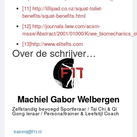
[11]
http://lillipad.co.nz/squat-toilet-
benefits/squat-benefits.html
[12]
http://journals.lww.com/acsm-
msse/Abstract/2001/01000/Knee_biomechanics_o
[13]
http://www.elitefts.com
Over de schrijver…
Machiel Gabor Welbergen
Zelfstandig bevoegd Sportleraar / Tai Chi & Qi
Gong leraar / Personaltrainer & Leefstijl Coach
trainmij@f1t.nl