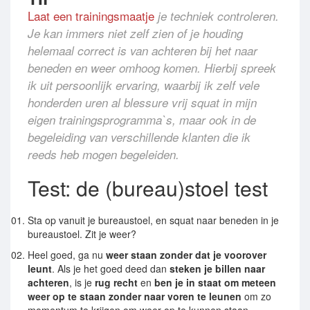
Laat een trainingsmaatje
je techniek controleren.
Je kan immers niet zelf zien of je houding
helemaal correct is van achteren bij het naar
beneden en weer omhoog komen. Hierbij spreek
ik uit persoonlijk ervaring, waarbij ik zelf vele
honderden uren al blessure vrij squat in mijn
eigen trainingsprogramma`s, maar ook in de
begeleiding van verschillende klanten die ik
reeds heb mogen begeleiden.
Test: de (bureau)stoel test
Sta op vanuit je bureaustoel, en squat naar beneden in je
bureaustoel. Zit je weer?
Heel goed, ga nu
weer staan zonder dat je voorover
leunt
. Als je het goed deed dan
steken je billen naar
achteren
, is je
rug
recht
en
ben je in staat om meteen
weer op te staan zonder naar voren te leunen
om zo
momentum te krijgen om weer op te kunnen staan.