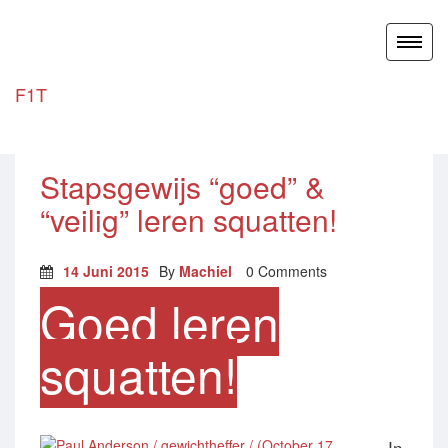
Toggl
naviga
F1T
Stapsgewijs “goed” &
“veilig” leren squatten!
14 Juni 2015
By
Machiel
0 Comments
Goed leren
squatten!
In