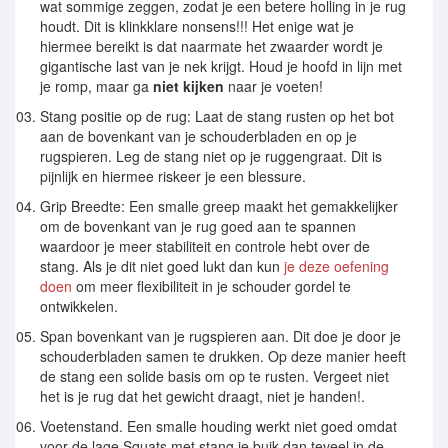
wat sommige zeggen, zodat je een betere holling in je rug
houdt. Dit is klinkklare nonsens!!! Het enige wat je
hiermee bereikt is dat naarmate het zwaarder wordt je
gigantische last van je nek krijgt. Houd je hoofd in lijn met
je romp, maar ga
niet kijken
naar je voeten!
Stang positie op de rug: Laat de stang rusten op het bot
aan de bovenkant van je schouderbladen en op je
rugspieren. Leg de stang niet op je ruggengraat. Dit is
pijnlijk en hiermee riskeer je een blessure.
Grip Breedte: Een smalle greep maakt het gemakkelijker
om de bovenkant van je rug goed aan te spannen
waardoor je meer stabiliteit en controle hebt over de
stang. Als je dit niet goed lukt dan kun
je deze oefening
doen
om meer flexibiliteit in je schouder gordel te
ontwikkelen.
Span bovenkant van je rugspieren aan. Dit doe je door je
schouderbladen samen te drukken. Op deze manier heeft
de stang een solide basis om op te rusten. Vergeet niet
het is je rug dat het gewicht draagt, niet je handen!.
Voetenstand. Een smalle houding werkt niet goed omdat
voor de lage Squats met stang je buik dan teveel in de