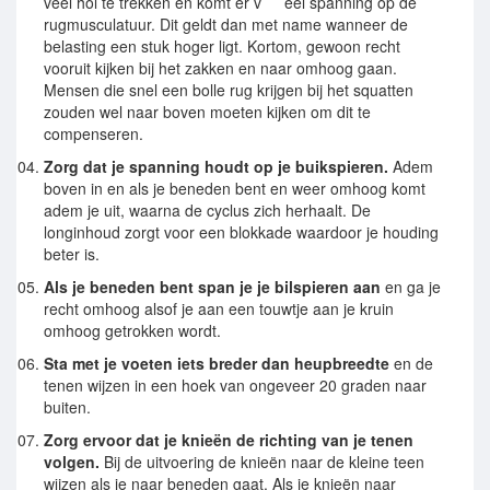
veel hol te trekken en komt er v
eel spanning op de
rugmusculatuur. Dit geldt dan met name wanneer de
belasting een stuk hoger ligt. Kortom, gewoon recht
vooruit kijken bij het zakken en naar omhoog gaan.
Mensen die snel een bolle rug krijgen bij het squatten
zouden wel naar boven moeten kijken om dit te
compenseren.
Zorg dat je spanning houdt op je buikspieren.
Adem
boven in en als je beneden bent en weer omhoog komt
adem je uit, waarna de cyclus zich herhaalt. De
longinhoud zorgt voor een blokkade waardoor je houding
beter is.
Als je beneden bent span je je bilspieren aan
en ga je
recht omhoog alsof je aan een touwtje aan je kruin
omhoog getrokken wordt.
Sta met je voeten iets breder dan heupbreedte
en de
tenen wijzen in een hoek van ongeveer 20 graden naar
buiten.
Zorg ervoor dat je knieën de richting van je tenen
volgen.
Bij de uitvoering de knieën naar de kleine teen
wijzen als je naar beneden gaat. Als je knieën naar