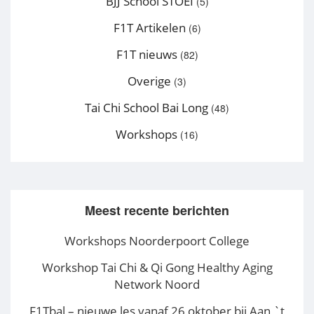
BJJ School STOEI
(5)
F1T Artikelen
(6)
F1T nieuws
(82)
Overige
(3)
Tai Chi School Bai Long
(48)
Workshops
(16)
Meest recente berichten
Workshops Noorderpoort College
Workshop Tai Chi & Qi Gong Healthy Aging
Network Noord
F1Tbal – nieuwe les vanaf 26 oktober bij Aan `t